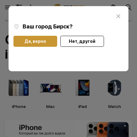
Главная
Каталог
Смартфоны Apple iPhone
Смартфоны Apple iPhone 12 P
Ваш город
Бирск
?
Смартфоны Apple
Да, верно
Нет, другой
iPhone 12 Pro Max
iPhone
Мас
iPad
Watch