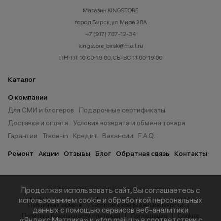
Магазин KINGSTORE
город Бирск, ул. Мира 28А
+7 (917) 787-12-34
kingstore_birsk@mail.ru
ПН-ПТ 10:00-19:00, СБ-ВС 11:00-19:00
Каталог
О компании
Для СМИ и блогеров
Подарочные сертификаты
Доставка и оплата
Условия возврата и обмена товара
Гарантии
Trade-in
Кредит
Вакансии
F.A.Q.
Ремонт
Акции
Отзывы
Блог
Обратная связь
Контакты
© KINGSTORE 2026 г. Все права защищены.
Продолжая использовать сайт, Вы соглашаетесь с
использованием cookie и обработкой персональных
Публичная оферта
Политика конфиденциальности
данных с помощью сервисов веб-аналитики
Политика безопасности платежей
Соглашение
Cookies
«Яндекс.Метрика» и «top.mail.ru» в соответствии с