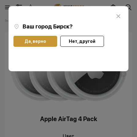
Главная
Каталог
Аксессуары
AirTag
Apple AirTag 4 Pack
Ваш город
Бирск
?
Да, верно
Нет, другой
Apple AirTag 4 Pack
Цвет