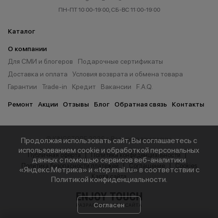
ПН-ПТ 10:00-19:00, СБ-ВС 11:00-19:00
Каталог
О компании
Для СМИ и блогеров
Подарочные сертификаты
Доставка и оплата
Условия возврата и обмена товара
Гарантии
Trade-in
Кредит
Вакансии
F.A.Q.
Ремонт
Акции
Отзывы
Блог
Обратная связь
Контакты
© KINGSTORE 2026 г. Все права защищены.
Продолжая использовать сайт, Вы соглашаетесь с
использованием cookie и обработкой персональных
Публичная оферта
Политика конфиденциальности
данных с помощью сервисов веб-аналитики
Политика безопасности платежей
Соглашение
Cookies
«Яндекс.Метрика» и «top.mail.ru» в соответствии с
Карта сайта
Политикой конфиденциальности
.
Согласен