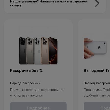
Нашли дешевле? Напишите нам и мы сделаем
скидку
Рассрочка без %
Выгодный Tra
Период: бессрочный
Период: бессроч
Получите нужный товар сразу, не
Программа Trad
откладывая покупку!
удобный и выго
Рассрочка без % доступна для
покупки нового 
клиентов от 18 лет на срок до 24
Это позволит не
Подробнее
Под