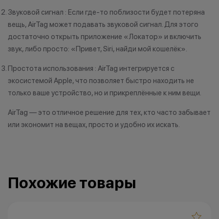
диагностику. Эт
Звуковой сигнал : Если где-то поблизости будет потеряна
оценить состоя
вещь, AirTag может подавать звуковой сигнал. Для этого
стоимость. При 
достаточно открыть приложение «Локатор» и включить
учитываются п
звук, либо просто: «Привет, Siri, найди мой кошелёк».
корпуса, экрана
использования.
Простота использования : AirTag интегрируется с
занимает не бол
экосистемой Apple, что позволяет быстро находить не
3. Скидка при п
только ваше устройство, но и прикреплённые к ним вещи.
устройства Appl
которые вы сда
AirTag — это отличное решение для тех, кто часто забывает
могут использов
или экономит на вещах, просто и удобно их искать.
нового гаджета 
Ограничений по
нет-только вы р
устройство Appl
Похожие товары
приобрести. Ос
для оплаты нов
можете доплати
наличными, либ