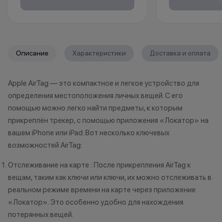
месяцев. Понадобится только
избавиться от 
паспорт.
Apple, но и при
бонусы.
1. Принесите св
*Акции и бонусы не суммируются.
любой магазин K
Описание
Характеристики
Доставка и оплата
*Данная акция не является
принимаем раз
публичной офертой и носит
iPhone (от iPhone
Apple AirTag — это компактное и легкое устройство для
исключительно информационный
Apple Watch, Ma
определения местоположения личных вещей. С его
характер.
подходит под п
•Организатор (продавец) имеет
если оно наход
помощью можно легко найти предметы, к которым
право отказать в заключении
состоянии, не и
прикреплён трекер, с помощью приложения «Локатор» на
договора купли-продажи по
существенных 
вашем iPhone или iPad. Вот несколько ключевых
причинам (отсутствие товара,
корпусу и экран
возможностей AirTag:
нарушение правил акции, иные
имеет следов ко
обоснованные причины).
жидкостями.
Отслеживание на карте : После прикрепления AirTag к
•Организатор (продавец) на свое
2. Мгновенная 
вещам, таким как ключи или ключи, их можно отслеживать в
усмотрение имеет право
вашего устройст
реальном режиме времени на карте через приложение
изменить условия акции в
устройство пол
«Локатор». Это особенно удобно для нахождения
одностороннем порядке.
под критерии, 
потерянных вещей.
первом пункте,