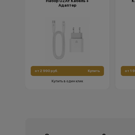
Набор UZAY Кабель +
К
*Данная а
Адаптер
носит ис
•Организа
заключени
(отсутств
обоснован
•Организа
право изм
порядке.
от 2 990 руб.
Купить
от 1 
Купить в один клик