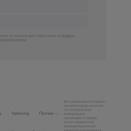
мая на кнопку, вы даёте своё согласие на
обработку
сональных данных
Все указанные в интернет-
магазине цены, наличие
на складе и иная
y
Samsung
Прочее
информация,
касающаяся товара,
носят справочный
(информационный)
характер и не являются