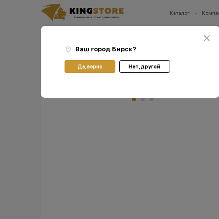
Каталог
Компа
Ваш город:
Бирск
Главная
Каталог
Аксессуары
Зарядные устройства
Apple Lightning to Head
Ваш город
Бирск
?
Да, верно
Нет, другой