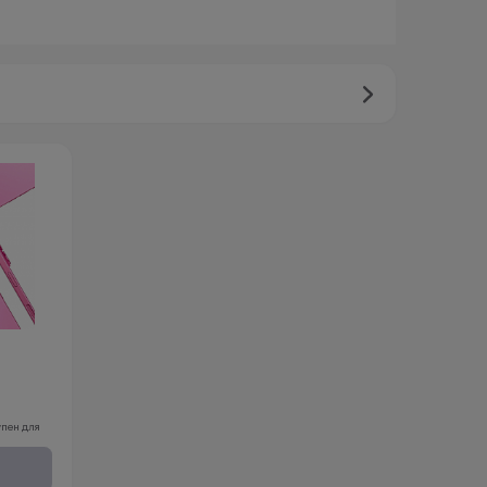
упен для
обращения.