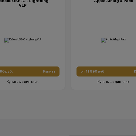
абель USB-C - Lightning
Apple AirTag 4 Pack
кция не является публичной офертой и
VLP
ключительно информационный характер.
*Акции и бонусы не суммируются.
тор (продавец) имеет право отказать в
*Данная акция не является публичной офе
и договора купли-продажи по причинам
носит исключительно информационный ха
ие товара, нарушение правил акции, иные
•Организатор (продавец) имеет право отка
ные причины).
заключении договора купли-продажи по 
тор (продавец) на свое усмотрение имеет
(отсутствие товара, нарушение правил ак
енить условия акции в одностороннем
обоснованные причины).
•Организатор (продавец) на свое усмотре
право изменить условия акции в односто
порядке.
990 руб.
Купить
от 11 990 руб.
К
Купить в один клик
Купить в один клик