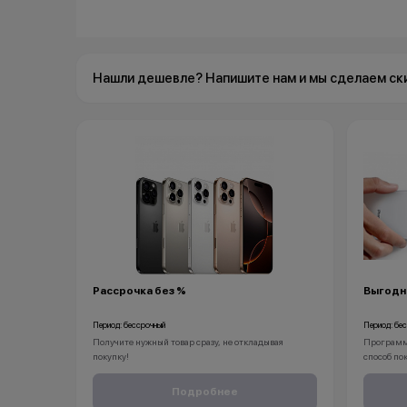
Нашли дешевле? Напишите нам и мы сделаем ск
Рассрочка без %
Выгодны
Период: бессрочный
Период: бе
Получите нужный товар сразу, не откладывая
Программа
покупку!
способ пок
Рассрочка без % доступна для клиентов от 18 лет на
позволит н
срок до 24 месяцев. Понадобится только паспорт.
Apple, но
Подробнее
1. Принес