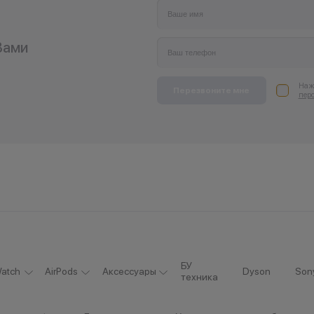
Вами
Нажи
Перезвоните мне
пер
БУ
atch
AirPods
Аксессуары
Dyson
Son
техника