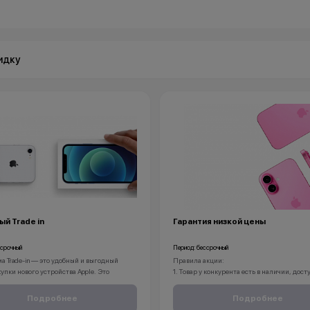
идку
й Trade in
Гарантия низкой цены
ссрочный
Период: бессрочный
 Trade-in — это удобный и выгодный
Правила акции:
упки нового устройства Apple. Это
1. Товар у конкурента есть в наличии, дост
е только избавиться от старого гаджета
самовывоза или доставки.
 и принесёт вам приятные бонусы.
2. Услуга или ремонт оказывается в день 
Подробнее
Подробнее
ите свои устройства в любой магазин
3. Товар конкурента должен быть строго