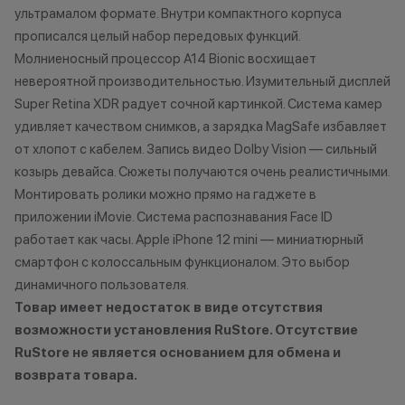
ультрамалом формате. Внутри компактного корпуса
характер.
подходит под п
•Организатор (продавец) имеет
если оно наход
прописался целый набор передовых функций.
право отказать в заключении
состоянии, не и
Молниеносный процессор A14 Bionic восхищает
договора купли-продажи по
существенных 
невероятной производительностью. Изумительный дисплей
причинам (отсутствие товара,
корпусу и экран
Super Retina XDR радует сочной картинкой. Система камер
нарушение правил акции, иные
имеет следов ко
удивляет качеством снимков, а зарядка MagSafe избавляет
обоснованные причины).
жидкостями.
от хлопот с кабелем. Запись видео Dolby Vision — сильный
•Организатор (продавец) на свое
2. Мгновенная 
козырь девайса. Сюжеты получаются очень реалистичными.
усмотрение имеет право
вашего устройст
Монтировать ролики можно прямо на гаджете в
изменить условия акции в
устройство пол
приложении iMovie. Система распознавания Face ID
одностороннем порядке.
под критерии, 
работает как часы. Apple iPhone 12 mini — миниатюрный
первом пункте,
смартфон с колоссальным функционалом. Это выбор
диагностику. Эт
динамичного пользователя.
оценить состоя
стоимость. При 
Товар имеет недостаток в виде отсутствия
учитываются п
возможности установления RuStore. Отсутствие
корпуса, экрана
RuStore не является основанием для обмена и
использования.
возврата товара.
занимает не бол