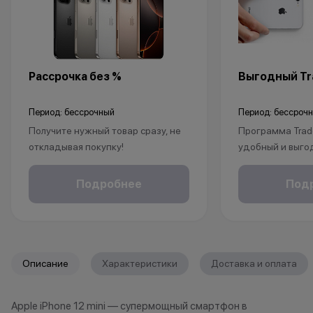
Рассрочка без %
Выгодный Tra
Период: бессрочный
Период: бессроч
Получите нужный товар сразу, не
Программа Trad
откладывая покупку!
удобный и выго
Рассрочка без % доступна для
покупки нового 
клиентов от 18 лет на срок до 24
Это позволит не
Подробнее
Под
месяцев. Понадобится только
избавиться от 
паспорт.
Apple, но и при
бонусы.
1. Принесите св
*Акции и бонусы не суммируются.
любой магазин K
Описание
Характеристики
Доставка и оплата
*Данная акция не является
принимаем раз
публичной офертой и носит
iPhone (от iPhone
Apple iPhone 12 mini — супермощный смартфон в
исключительно информационный
Apple Watch, Ma