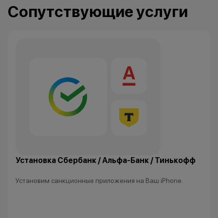
3. Скидка при п
Сопутствующие услуги
устройства Appl
которые вы сда
могут использов
нового гаджета 
Ограничений по
нет-только вы р
устройство Appl
приобрести. Ос
для оплаты нов
можете доплати
наличными, либ
рассрочку или к
программе Trad
программа рабо
Установка Сбербанк / Альфа-Банк / Тинькофф
покупке нового
Установим санкционные приложения на Ваш iPhone.
*Акции и бонус