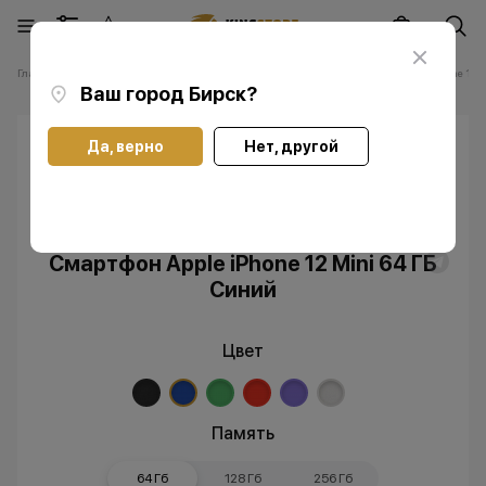
Главная
Каталог
Смартфоны Apple iPhone
Смартфоны Apple iPhone 12 M
Ваш город
Бирск
?
Да, верно
Нет, другой
Скидка
Без RuStore
Смартфон Apple iPhone 12 Mini 64 ГБ
Синий
Цвет
Память
64 Гб
128 Гб
256 Гб