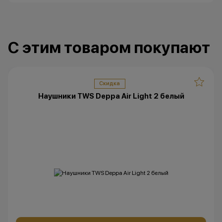
*Данная акция н
публичной офер
исключительно
С этим товаром покупают
характер.
•Организатор (
право отказать
договора купли
Скидка
причинам (отсут
Наушники TWS Deppa Air Light 2 белый
нарушение прав
обоснованные п
•Организатор (
усмотрение име
изменить услови
одностороннем 