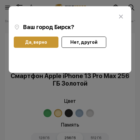
Главная
Каталог
Смартфоны Apple iPhone
Смартфоны Apple iPhone 13 P
Ваш город
Бирск
?
Да, верно
Нет, другой
Скидка
Без RuStore
Смартфон Apple iPhone 13 Pro Max 256
ГБ Золотой
Цвет
Память
128 Гб
256 Гб
512 Гб