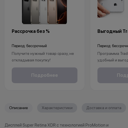
Рассрочка без %
Выгодный Tra
Период: бессрочный
Период: бессроч
Получите нужный товар сразу, не
Программа Trad
откладывая покупку!
удобный и выго
Рассрочка без % доступна для
покупки нового 
клиентов от 18 лет на срок до 24
Это позволит не
Подробнее
Под
месяцев. Понадобится только
избавиться от 
паспорт.
Apple, но и при
бонусы.
1. Принесите св
*Акции и бонусы не суммируются.
любой магазин K
Описание
Характеристики
Доставка и оплата
*Данная акция не является
принимаем раз
публичной офертой и носит
iPhone (от iPhone
Дисплей Super Retina XDR с технологией ProMotion и
исключительно информационный
Apple Watch, Ma