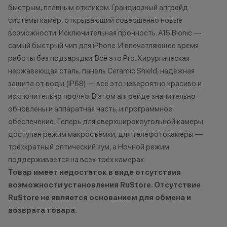
быстрым, плавным откликом. Грандиозный апгрейд
характер.
подходит под п
•Организатор (продавец) имеет
если оно наход
системы камер, открывающий совершенно новые
право отказать в заключении
состоянии, не и
возможности. Исключительная прочность. A15 Bionic —
договора купли-продажи по
существенных 
самый быстрый чип для iPhone. И впечатляющее время
причинам (отсутствие товара,
корпусу и экран
работы без подзарядки. Всё это Pro. Хирургическая
нарушение правил акции, иные
имеет следов ко
нержавеющая сталь, панель Ceramic Shield, надёжная
обоснованные причины).
жидкостями.
защита от воды (IP68) — всё это невероятно красиво и
•Организатор (продавец) на свое
2. Мгновенная 
исключительно прочно. В этом апгрейде значительно
усмотрение имеет право
вашего устройст
обновлены и аппаратная часть, и программное
изменить условия акции в
устройство пол
обеспечение. Теперь для сверхширокоугольной камеры
одностороннем порядке.
под критерии, 
доступен режим макросъёмки, для телефотокамеры —
первом пункте,
трёхкратный оптический зум, а Ночной режим
диагностику. Эт
поддерживается на всех трёх камерах.
оценить состоя
стоимость. При 
Товар имеет недостаток в виде отсутствия
учитываются п
возможности установления RuStore. Отсутствие
корпуса, экрана
RuStore не является основанием для обмена и
использования.
возврата товара.
занимает не бол