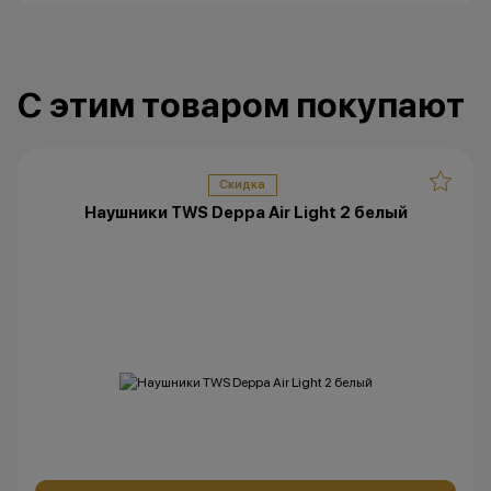
*Данная акция н
публичной офер
исключительно
С этим товаром покупают
характер.
•Организатор (
право отказать
договора купли
Скидка
причинам (отсут
Наушники TWS Deppa Air Light 2 белый
нарушение прав
обоснованные п
•Организатор (
усмотрение име
изменить услови
одностороннем 