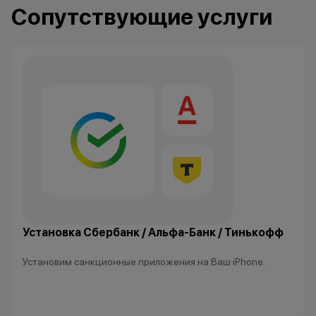
3. Скидка при п
Сопутствующие услуги
устройства Appl
которые вы сда
могут использов
нового гаджета 
Ограничений по
нет-только вы р
устройство Appl
приобрести. Ос
для оплаты нов
можете доплати
наличными, либ
рассрочку или к
программе Trad
программа рабо
Установка Сбербанк / Альфа-Банк / Тинькофф
покупке нового
Установим санкционные приложения на Ваш iPhone.
*Акции и бонус