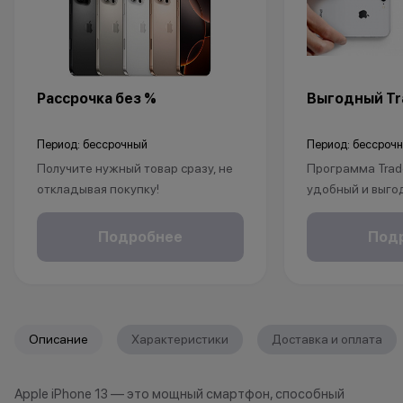
Рассрочка без %
Выгодный Tra
Период: бессрочный
Период: бессроч
Получите нужный товар сразу, не
Программа Trad
откладывая покупку!
удобный и выго
Рассрочка без % доступна для
покупки нового 
клиентов от 18 лет на срок до 24
Это позволит не
Подробнее
Под
месяцев. Понадобится только
избавиться от 
паспорт.
Apple, но и при
бонусы.
1. Принесите св
*Акции и бонусы не суммируются.
любой магазин K
Описание
Характеристики
Доставка и оплата
*Данная акция не является
принимаем раз
публичной офертой и носит
iPhone (от iPhone
Apple iPhone 13 — это мощный смартфон, способный
исключительно информационный
Apple Watch, Ma