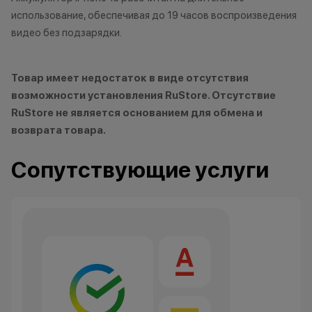
3. Скидка при п
использование, обеспечивая до 19 часов воспроизведения
устройства Appl
видео без подзарядки.
которые вы сда
могут использов
нового гаджета 
Товар имеет недостаток в виде отсутствия
Ограничений по
возможности установления RuStore. Отсутствие
нет-только вы р
RuStore не является основанием для обмена и
устройство Appl
возврата товара.
приобрести. Ос
для оплаты нов
Сопутствующие услуги
можете доплати
наличными, либ
рассрочку или к
программе Trad
программа рабо
покупке нового
*Акции и бонус