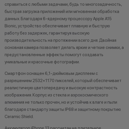
справиться с любыми задачами, будь то многозадачность,
характер.
подходит под п
•Организатор (продавец) имеет
если оно наход
быстрая загрузка приложений или мгновенная обработка
право отказать в заключении
состоянии, не и
данных. Благодаря 6-ядерному процессору Apple A15
договора купли-продажи по
существенных 
Bionic, устройство обеспечивает плавную и быструю
причинам (отсутствие товара,
корпусу и экран
работу без задержек, гарантируя высокую
нарушение правил акции, иные
имеет следов ко
производительность на протяжении всего дня. Двойная
обоснованные причины).
жидкостями.
основная камера позволяет делать яркие и четкие снимки, а
•Организатор (продавец) на свое
2. Мгновенная 
предустановленные эффекты помогут создавать
усмотрение имеет право
вашего устройст
уникальные и красочные фотографии.
изменить условия акции в
устройство пол
одностороннем порядке.
под критерии, 
Смартфон оснащен 6,1-дюймовым дисплеем с
первом пункте,
разрешением 2532×1170 пикселей, который обеспечивает
диагностику. Эт
реалистичную цветопередачу и высокую контрастность
оценить состоя
изображения. Корпус из стекла и аэрокосмического
стоимость. При 
алюминия не только прочен, но и устойчив к влаге и пыли
учитываются п
благодаря стандарту защиты IP68 и защитному покрытию
корпуса, экрана
Ceramic Shield.
использования.
занимает не бол
Аккумулятор iPhone 13 рассчитан на длительное