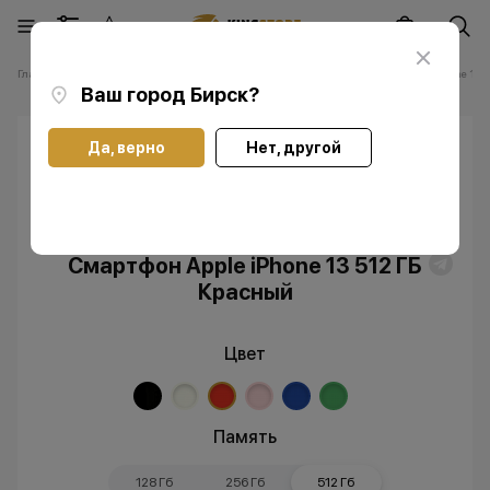
Главная
Каталог
Смартфоны Apple iPhone
Смартфоны Apple iPhone 13
Ваш город
Бирск
?
Да, верно
Нет, другой
Скидка
Без RuStore
Смартфон Apple iPhone 13 512 ГБ
Красный
Цвет
Память
128 Гб
256 Гб
512 Гб