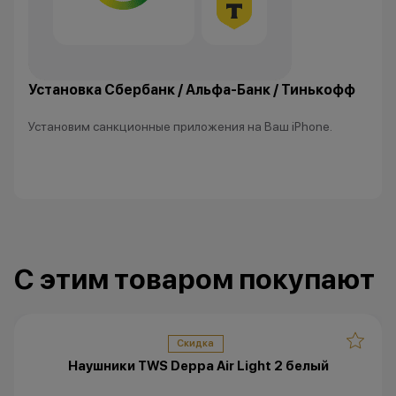
*Данная акция н
публичной офер
исключительно
характер.
Установка Сбербанк / Альфа-Банк / Тинькофф
•Организатор (
право отказать
Установим санкционные приложения на Ваш iPhone.
договора купли
причинам (отсут
нарушение прав
обоснованные п
•Организатор (
усмотрение име
изменить услови
С этим товаром покупают
одностороннем 
Скидка
Наушники TWS Deppa Air Light 2 белый