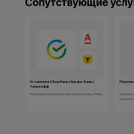
Сопутствующие услу
оформить 
Trade-in 
покупке н
*Акции и 
*Данная а
носит ис
•Организа
заключени
(отсутств
обоснован
•Организа
право изм
порядке.
Установка Сбербанк / Альфа-Банк /
Перенос
Тинькофф
 Account и
Установим санкционные приложения на Ваш iPhone.
Сделаем п
сохранени