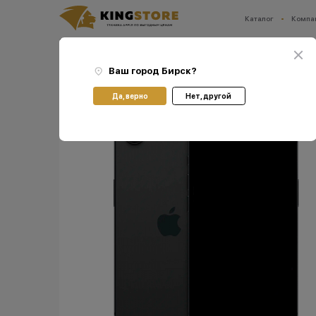
Каталог
Компа
Ваш город:
Бирск
Главная
Каталог
Смартфоны Apple iPhone
Смартфоны Apple iPhone 16е
Смар
Ваш город
Бирск
?
Да, верно
Нет, другой