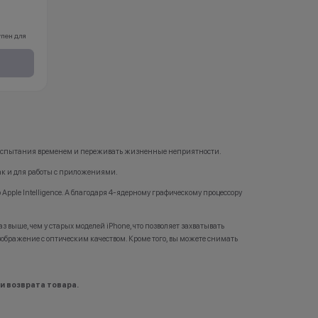
упен для
обращения.
бразец»
 снижения
бные
ть испытания временем и переживать жизненные неприятности.
так и для работы с приложениями.
й вы
pple Intelligence. А благодаря 4-ядерному графическому процессору
х, что и у
з выше, чем у старых моделей iPhone, что позволяет захватывать
бражение с оптическим качеством. Кроме того, вы можете снимать
ли
/или
жения
и возврата товара.
 товара
тройства с