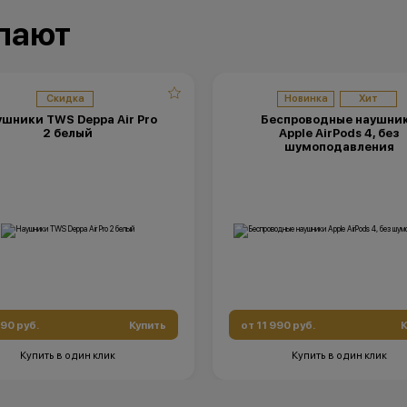
упают
Скидка
Новинка
Хит
шники TWS Deppa Air Pro
Беспроводные наушни
2 белый
Apple AirPods 4, без
шумоподавления
490 руб.
Купить
от 11 990 руб.
К
Купить в один клик
Купить в один клик