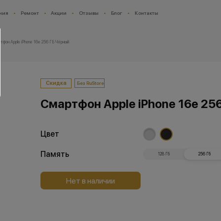
ния
Ремонт
Акции
Отзывы
Блог
Контакты
тфон Apple iPhone 16e 256 ГБ Чёрный
Скидка
Без RuStore
Смартфон Apple iPhone 16e 25
Цвет
Память
128 Гб
256 Гб
Нет в наличии