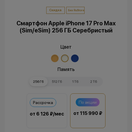
Скидка
Без RuStore
Смартфон Apple iPhone 17 Pro Max
(Sim/eSim) 256 ГБ Серебристый
Цвет
Память
256 Гб
512 Гб
1 Тб
2 Тб
По акции
Рассрочка
от 115 990 ₽
от 6 126 ₽/мес