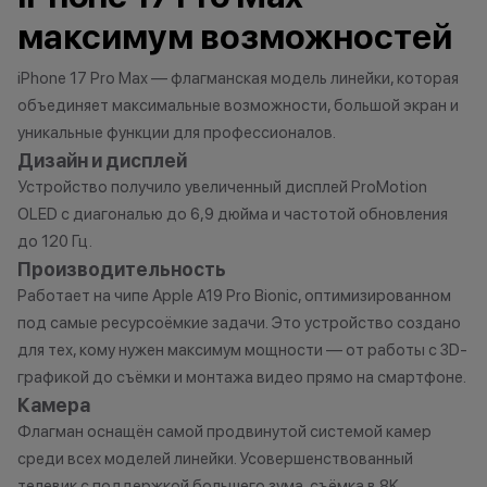
характер.
подходит под п
максимум возможностей
•Организатор (продавец) имеет
если оно наход
право отказать в заключении
состоянии, не и
iPhone 17 Pro Max — флагманская модель линейки, которая
договора купли-продажи по
существенных 
объединяет максимальные возможности, большой экран и
причинам (отсутствие товара,
корпусу и экран
уникальные функции для профессионалов.
нарушение правил акции, иные
имеет следов ко
Дизайн и дисплей
обоснованные причины).
жидкостями.
Устройство получило увеличенный дисплей ProMotion
•Организатор (продавец) на свое
2. Мгновенная 
OLED с диагональю до 6,9 дюйма и частотой обновления
усмотрение имеет право
вашего устройст
до 120 Гц.
изменить условия акции в
устройство пол
одностороннем порядке.
под критерии, 
Производительность
первом пункте,
Работает на чипе Apple A19 Pro Bionic, оптимизированном
диагностику. Эт
под самые ресурсоёмкие задачи. Это устройство создано
оценить состоя
для тех, кому нужен максимум мощности — от работы с 3D-
стоимость. При 
графикой до съёмки и монтажа видео прямо на смартфоне.
учитываются п
Камера
корпуса, экрана
Флагман оснащён самой продвинутой системой камер
использования.
среди всех моделей линейки. Усовершенствованный
занимает не бол
телевик с поддержкой большего зума, съёмка в 8K,