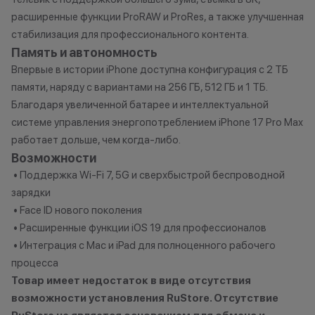
3. Скидка при п
расширенные функции ProRAW и ProRes, а также улучшенная
устройства Appl
стабилизация для профессионального контента.
которые вы сда
Память и автономность
могут использов
нового гаджета 
Впервые в истории iPhone доступна конфигурация с 2 ТБ
Ограничений по
памяти, наряду с вариантами на 256 ГБ, 512 ГБ и 1 ТБ.
нет-только вы р
Благодаря увеличенной батарее и интеллектуальной
устройство Appl
системе управления энергопотреблением iPhone 17 Pro Max
приобрести. Ос
работает дольше, чем когда-либо.
для оплаты нов
Возможности
можете доплати
• Поддержка Wi-Fi 7, 5G и сверхбыстрой беспроводной
наличными, либ
зарядки
рассрочку или к
• Face ID нового поколения
программе Trad
• Расширенные функции iOS 19 для профессионалов
программа рабо
• Интеграция с Mac и iPad для полноценного рабочего
покупке нового
процесса
Товар имеет недостаток в виде отсутствия
возможности установления RuStore. Отсутствие
*Акции и бонус