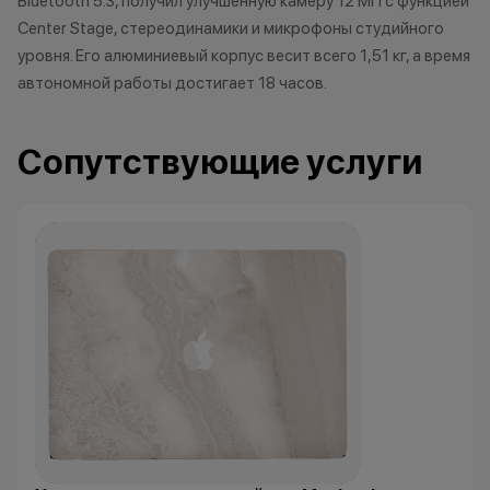
Bluetooth 5.3, получил улучшенную камеру 12 МП с функцией
нового гаджета 
Center Stage, стереодинамики и микрофоны студийного
Ограничений по
уровня. Его алюминиевый корпус весит всего 1,51 кг, а время
нет-только вы р
автономной работы достигает 18 часов.
устройство Appl
приобрести. Ос
для оплаты нов
Сопутствующие услуги
можете доплати
наличными, либ
рассрочку или к
программе Trad
программа рабо
покупке нового
*Акции и бонус
*Данная акция н
публичной офер
исключительно
характер.