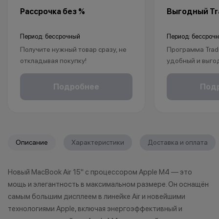
Рассрочка без %
Выгодный Tra
Период: бессрочный
Период: бессроч
Получите нужный товар сразу, не
Программа Trad
откладывая покупку!
удобный и выго
Рассрочка без % доступна для
покупки нового 
клиентов от 18 лет на срок до 24
Это позволит не
Подробнее
Под
месяцев. Понадобится только
избавиться от 
паспорт.
Apple, но и при
бонусы.
1. Принесите св
*Акции и бонусы не суммируются.
любой магазин K
Описание
Характеристики
Доставка и оплата
*Данная акция не является
принимаем раз
публичной офертой и носит
iPhone (от iPhone
Новый MacBook Air 15" с процессором Apple M4 — это
исключительно информационный
Apple Watch, Ma
мощь и элегантность в максимальном размере. Он оснащён
характер.
подходит под п
•Организатор (продавец) имеет
если оно наход
самым большим дисплеем в линейке Air и новейшими
право отказать в заключении
состоянии, не и
технологиями Apple, включая энергоэффективный и
договора купли-продажи по
существенных 