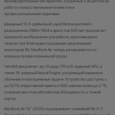
производительный чип Apple M4, созданный с акцентом на
причинам (отсутствие товара,
корпусу и экран
работу с искусственным интеллектом и
нарушение правил акции, иные
имеет следов ко
профессиональными задачами.
обоснованные причины).
жидкостями.
•Организатор (продавец) на свое
2. Мгновенная 
Шикарный 15,3-дюймовый Liquid Retina дисплей с
усмотрение имеет право
вашего устройст
разрешением 2880×1864 и яркостью 500 нит предлагает
изменить условия акции в
устройство пол
идеальное изображение для работы, мультимедиа и
одностороннем порядке.
под критерии, 
творчества. Благодаря поддержке двух внешних
первом пункте,
мониторов 6K, MacBook Air теперь раскрывается по-
диагностику. Эт
новому в профессиональной среде.
оценить состоя
стоимость. При 
Чип M4 предлагает до 10 ядер CPU и 8-ядерный GPU, а
учитываются п
также 16-ядерный Neural Engine, ускоряющий машинное
корпуса, экрана
обучение и повседневные задачи. Устройство доступно с
использования.
до 32 ГБ оперативной памяти и SSD-накопителем до 2 ТБ,
занимает не бол
сохраняя при этом абсолютную бесшумность и тонкий
3. Скидка при п
корпус.
устройства Appl
которые вы сда
MacBook Air 15" (2025) поддерживает новейший Wi‑Fi 7,
могут использов