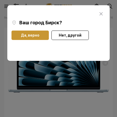
Главная
Каталог
Ноутбуки Apple Мас
Ноутбуки Apple MacBook Air 15 M
Ваш город
Бирск
?
Да, верно
Нет, другой