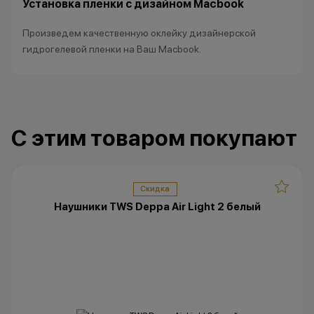
Установка пленки с дизайном Macbook
•Организатор (
право отказать
Произведем качественную оклейку дизайнерской
договора купли
гидрогелевой пленки на Ваш Macbook.
причинам (отсут
нарушение прав
обоснованные п
•Организатор (
усмотрение име
С этим товаром покупают
изменить услови
одностороннем 
Скидка
Наушники TWS Deppa Air Light 2 белый