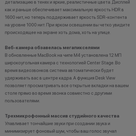
детализацию в тенях и яркие, реалистичные цвета. Дисплей
Ограничений по
как и раньше обеспечивает максимальную яркость HDR в
нет-только вы р
устройство Appl
1600 нит, но теперь поддерживает яркость SDR-контента
приобрести. Ос
на уровне 1000 нит. При ярком освещении вы четко увидите
для оплаты нов
происходящее на экране хоть дома, хоть на улице.
можете доплати
наличными, либ
Веб-камера обзавелась мегапикселями
рассрочку или к
В обновленные MacBook на чипе М4 установлена 12 МП
программе Trad
широкоугольная камера с технологией Center Stage. Во
программа рабо
время видеозвонков система автоматически будет
покупке нового
удерживать вас в центре кадра. А функция Desk View
позволяет просматривать все открытые вкладки на вашем
столе прямо во время звонка совместно с другими
пользователями.
*Акции и бонус
*Данная акция н
публичной офер
Трехмикрофонный массив студийного качества
исключительно
Улавливает тончайшие звуки при создании звука и
характер.
минимизирует фоновый шум, чтобы ваш голос звучал
•Организатор (