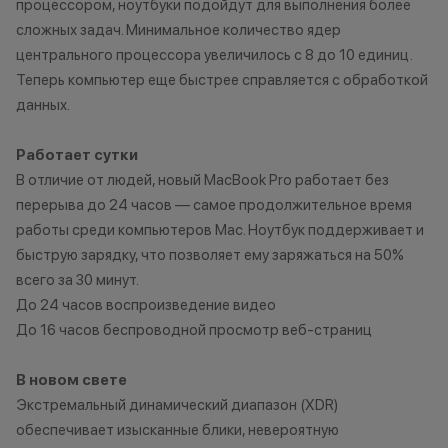
процессором, ноутбуки подойдут для выполнения более
нарушение правил акции, иные
имеет следов ко
сложных задач. Минимальное количество ядер
обоснованные причины).
жидкостями.
центрального процессора увеличилось с 8 до 10 единиц.
•Организатор (продавец) на свое
2. Мгновенная 
Теперь компьютер еще быстрее справляется с обработкой
усмотрение имеет право
вашего устройст
данных.
изменить условия акции в
устройство пол
одностороннем порядке.
под критерии, 
Работает сутки
первом пункте,
В отличие от людей, новый MacBook Pro работает без
диагностику. Эт
перерыва до 24 часов — самое продолжительное время
оценить состоя
стоимость. При 
работы среди компьютеров Mac. Ноутбук поддерживает и
учитываются п
быструю зарядку, что позволяет ему заряжаться на 50%
корпуса, экрана
всего за 30 минут.
использования.
До 24 часов воспроизведение видео
занимает не бол
До 16 часов беспроводной просмотр веб-страниц
3. Скидка при п
устройства Appl
В новом свете
которые вы сда
Экстремальный динамический диапазон (XDR)
могут использов
обеспечивает изысканные блики, невероятную
нового гаджета 