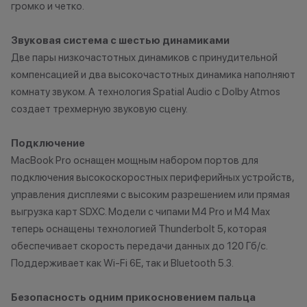
громко и четко.
право отказать
договора купли
Звуковая система с шестью динамиками
причинам (отсут
Две пары низкочастотных динамиков с принудительной
нарушение прав
компенсацией и два высокочастотных динамика наполняют
обоснованные п
комнату звуком. А технология Spatial Audio с Dolby Atmos
•Организатор (
создает трехмерную звуковую сцену.
усмотрение име
изменить услови
одностороннем 
Подключение
MacBook Pro оснащен мощным набором портов для
подключения высокоскоростных периферийных устройств,
управления дисплеями с высоким разрешением или прямая
выгрузка карт SDXC. Модели с чипами M4 Pro и M4 Max
теперь оснащены технологией Thunderbolt 5, которая
обеспечивает скорость передачи данных до 120 Гб/с.
Поддерживает как Wi-Fi 6E, так и Bluetooth 5.3.
Безопасность одним прикосновением пальца