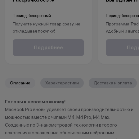
Период: бессрочный
Период: бессроч
Получите нужный товар сразу, не
Программа Trad
откладывая покупку!
удобный и выго
Рассрочка без % доступна для
покупки нового 
клиентов от 18 лет на срок до 24
Это позволит не
Подробнее
Под
месяцев. Понадобится только
избавиться от 
паспорт.
Apple, но и при
бонусы.
1. Принесите св
*Акции и бонусы не суммируются.
любой магазин K
Описание
Характеристики
Доставка и оплата
*Данная акция не является
принимаем раз
публичной офертой и носит
iPhone (от iPhone
Готовы к невозможному!
исключительно информационный
Apple Watch, Ma
MacBook Pro вновь удивляет своей производительностью и
характер.
подходит под п
•Организатор (продавец) имеет
если оно наход
мощностью вместе с чипами М4, М4 Pro, M4 Max.
право отказать в заключении
состоянии, не и
Созданные по 3-нанометровой технологии второго
договора купли-продажи по
существенных 
поколения и оснащенные обновленным нейронным
причинам (отсутствие товара,
корпусу и экран