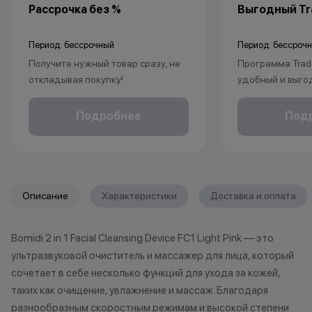
Рассрочка без %
Выгодный Tra
Период: бессрочный
Период: бессроч
Получите нужный товар сразу, не
Программа Trad
откладывая покупку!
удобный и выго
Рассрочка без % доступна для
покупки нового 
клиентов от 18 лет на срок до 24
Это позволит не
Подробнее
Под
месяцев. Понадобится только
избавиться от 
паспорт.
Apple, но и при
бонусы.
1. Принесите св
*Акции и бонусы не суммируются.
любой магазин K
Описание
Характеристики
Доставка и оплата
*Данная акция не является
принимаем раз
публичной офертой и носит
iPhone (от iPhone
Bomidi 2 in 1 Facial Cleansing Device FC1 Light Pink — это
исключительно информационный
Apple Watch, Ma
ультразвуковой очиститель и массажер для лица, который
характер.
подходит под п
•Организатор (продавец) имеет
если оно наход
сочетает в себе несколько функций для ухода за кожей,
право отказать в заключении
состоянии, не и
таких как очищение, увлажнение и массаж. Благодаря
договора купли-продажи по
существенных 
разнообразным скоростным режимам и высокой степени