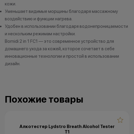
кожи.
•Организатор (
право отказать
Уменьшает видимые морщины благодаря массажному
договора купли
воздействию и функции нагрева.
причинам (отсут
Удобен в использовании благодаря водонепроницаемости
нарушение прав
и нескольким режимам настройки.
обоснованные п
Bomidi 2 in 1 FC1 — это современное устройство для
•Организатор (
домашнего ухода за кожей, которое сочетает в себе
усмотрение име
инновационные технологии и простой в использовании
изменить услови
дизайн.
одностороннем 
Похожие товары
Алкотестер Lydstro Breath Alcohol Tester
T1