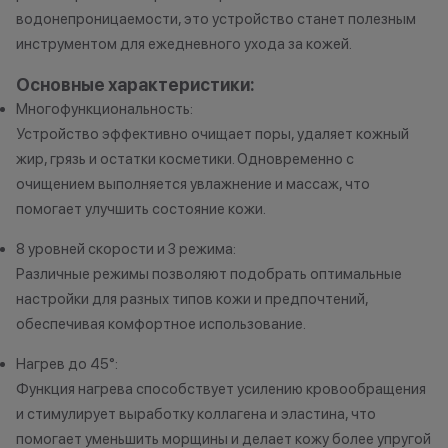
причинам (отсутствие товара,
корпусу и экран
водонепроницаемости, это устройство станет полезным
нарушение правил акции, иные
имеет следов ко
инструментом для ежедневного ухода за кожей.
обоснованные причины).
жидкостями.
•Организатор (продавец) на свое
2. Мгновенная 
Основные характеристики:
усмотрение имеет право
вашего устройст
Многофункциональность:
изменить условия акции в
устройство пол
Устройство эффективно очищает поры, удаляет кожный
одностороннем порядке.
под критерии, 
жир, грязь и остатки косметики. Одновременно с
первом пункте,
очищением выполняется увлажнение и массаж, что
диагностику. Эт
помогает улучшить состояние кожи.
оценить состоя
стоимость. При 
8 уровней скорости и 3 режима:
учитываются п
Различные режимы позволяют подобрать оптимальные
корпуса, экрана
настройки для разных типов кожи и предпочтений,
использования.
обеспечивая комфортное использование.
занимает не бол
3. Скидка при п
Нагрев до 45°:
устройства Appl
Функция нагрева способствует усилению кровообращения
которые вы сда
и стимулирует выработку коллагена и эластина, что
могут использов
помогает уменьшить морщины и делает кожу более упругой
нового гаджета 