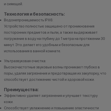
и сияющей.
Ограничений по
нет-только вы р
Технология и безопасность:
устройство Appl
Водонепроницаемость IPX6:
приобрести. Ос
Устройство полностью защищено от проникновения
для оплаты нов
посторонних предметов и пыли, а также выдерживает
можете доплати
погружение в воду на глубину до 1 метра на протяжении 30
наличными, либ
минут. Это делает его удобным и безопасным для
рассрочку или к
использования в ванной комнате.
программе Trad
программа рабо
Ультразвуковая очистка:
покупке нового
Высокочастотные звуковые волны проникают глубоко в
поры, удаляя загрязнения и предотвращая их закупорку, что
способствует достижению чистой и здоровой кожи.
*Акции и бонус
Преимущества:
*Данная акция н
Эффективно удаляет загрязнения и улучшает текстуру
публичной офер
кожи.
исключительно
Способствует увлажнению и повышению эластичности
характер.