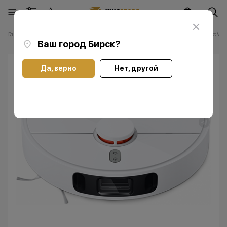
Главная
Каталог
Прочее
Xiaomi
Робот-пылесос Xiaomi Robot Vac
Ваш город
Бирск
?
Да, верно
Нет, другой