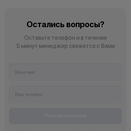
право отказать
договора купли
причинам (отсут
Остались вопросы?
нарушение прав
обоснованные п
•Организатор (
Оставьте телефон и в течение
усмотрение име
5 минут менеджер свяжется с Вами
изменить услови
одностороннем 
Перезвоните мне