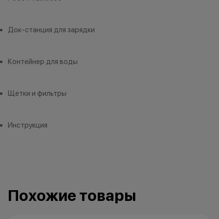
нарушение правил акции, иные
имеет следов ко
обоснованные причины).
жидкостями.
•Организатор (продавец) на свое
2. Мгновенная 
Док-станция для зарядки
усмотрение имеет право
вашего устройст
изменить условия акции в
устройство пол
одностороннем порядке.
под критерии, 
Контейнер для воды
первом пункте,
диагностику. Эт
Щетки и фильтры
оценить состоя
стоимость. При 
учитываются п
Инструкция
корпуса, экрана
использования.
занимает не бол
3. Скидка при п
устройства Appl
которые вы сда
Похожие товары
могут использов
нового гаджета 
Ограничений по