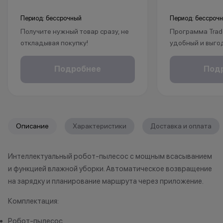
Период: бессрочный
Период: бессроч
Получите нужный товар сразу, не
Программа Trad
откладывая покупку!
удобный и выго
Рассрочка без % доступна для
покупки нового 
клиентов от 18 лет на срок до 24
Это позволит не
Подробнее
Под
месяцев. Понадобится только
избавиться от 
паспорт.
Apple, но и при
бонусы.
1. Принесите св
*Акции и бонусы не суммируются.
любой магазин K
Описание
Характеристики
Доставка и оплата
*Данная акция не является
принимаем раз
публичной офертой и носит
iPhone (от iPhone
Интеллектуальный робот-пылесос с мощным всасыванием
исключительно информационный
Apple Watch, Ma
и функцией влажной уборки. Автоматическое возвращение
характер.
подходит под п
•Организатор (продавец) имеет
если оно наход
на зарядку и планирование маршрута через приложение.
право отказать в заключении
состоянии, не и
Комплектация:
договора купли-продажи по
существенных 
причинам (отсутствие товара,
корпусу и экран
Робот-пылесос