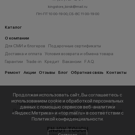
kingstore_birsk@mail.ru
ПН-ПТ 10:00-19:00, СБ-ВС 11:00-19:00
Каталог
О компании
Для СМИ и блогеров
Подарочные сертификаты
Доставка и оплата
Условия возврата и обмена товара
Гарантии
Trade-in
Кредит
Вакансии
F.A.Q.
Ремонт
Акции
Отзывы
Блог
Обратная связь
Контакты
© KINGSTORE 2026 г. Все права защищены.
Продолжая использовать сайт, Вы соглашаетесь с
использованием cookie и обработкой персональных
Публичная оферта
Политика конфиденциальности
данных с помощью сервисов веб-аналитики
Политика безопасности платежей
Соглашение
Cookies
«Яндекс.Метрика» и «top.mail.ru» в соответствии с
Карта сайта
Политикой конфиденциальности
.
Согласен