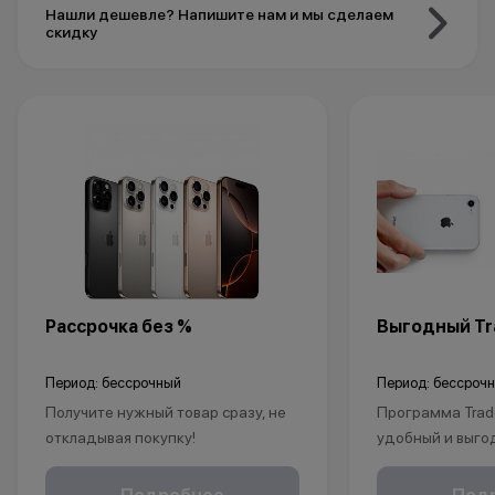
Нашли дешевле? Напишите нам и мы сделаем
скидку
Рассрочка без %
Выгодный Tra
Период: бессрочный
Период: бессроч
Получите нужный товар сразу, не
Программа Trad
откладывая покупку!
удобный и выго
Рассрочка без % доступна для
покупки нового 
клиентов от 18 лет на срок до 24
Это позволит не