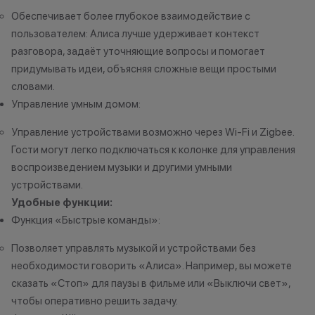
первом пункте,
Обеспечивает более глубокое взаимодействие с
диагностику. Эт
пользователем: Алиса лучше удерживает контекст
оценить состоя
разговора, задаёт уточняющие вопросы и помогает
стоимость. При 
придумывать идеи, объясняя сложные вещи простыми
учитываются п
корпуса, экрана
словами.
использования.
Управление умным домом:
занимает не бол
Управление устройствами возможно через Wi-Fi и Zigbee.
3. Скидка при п
Гости могут легко подключаться к колонке для управления
устройства Appl
которые вы сда
воспроизведением музыки и другими умными
могут использов
устройствами.
нового гаджета 
Удобные функции:
Ограничений по
Функция «Быстрые команды»:
нет-только вы р
устройство Appl
Позволяет управлять музыкой и устройствами без
приобрести. Ос
необходимости говорить «Алиса». Например, вы можете
для оплаты нов
сказать «Стоп» для паузы в фильме или «Выключи свет»,
можете доплати
чтобы оперативно решить задачу.
наличными, либ