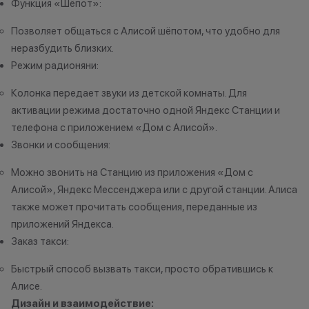
Функция «Шёпот»:
рассрочку или к
программе Trad
Позволяет общаться с Алисой шёпотом, что удобно для
программа рабо
неразбудить близких.
покупке нового
Режим радионяни:
Колонка передает звуки из детской комнаты. Для
активации режима достаточно одной Яндекс Станции и
*Акции и бонус
телефона с приложением «Дом с Алисой».
*Данная акция н
Звонки и сообщения:
публичной офер
исключительно
Можно звонить на Станцию из приложения «Дом с
характер.
Алисой», Яндекс Мессенджера или с другой станции. Алиса
•Организатор (
также может прочитать сообщения, переданные из
право отказать
приложений Яндекса.
договора купли
Заказ такси:
причинам (отсут
нарушение прав
Быстрый способ вызвать такси, просто обратившись к
обоснованные п
Алисе.
•Организатор (
Дизайн и взаимодействие: