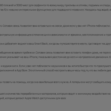
000 пляжей и 5000 мест для серфинга по всему миру, приливы и отливы, подъемы и спады, 
ries 10 с новыми интересными функциями для подводного плавания. Находясь под водой, 
. Сотовая связь позволяет вам оставаться на связи, даже если у вас нет iPhone поблизост
ктуальную информацию в течение дня в зависимости от времени, местоположения и прочего.
и добавляет виджет в ваш Smart Stack, когда вы путешествуете в месте, где говорят на дру
общение во время пробежки. Сотовая связь позволяет вам оставить телефон дома, не теряя 
ния указывает на ваш iPhone, показывая расстояние до него и направление движения. Ко
ы и аудиокниги. Если у вас нет поблизости наушников и вы хотите быстро что-то прослушат
ложений в App Store. Это отличный способ настроить ваши часы под то, что вы любите дел
позвать на помощь, когда она вам больше всего нужна. А теперь они могут сообщить кому
льшего количества переработанных материалов, которые сводят к минимуму воздействие 
й, которые делают Apple Watch доступными для всех.