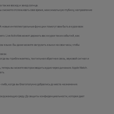
а также восход и заход солнца.
вы сможете отслеживать свое время, максимальную глубину, направление
и. А новые интеллектуальные функции помогут вам быть в курсе всех
 Live Activities может держать вас в курсе таких событий, как
гом языке. Вы даже можете загрузить языки на свои часы, чтобы
связи.
гда вы приближаетесь, тактильная обратная связь, звуковой сигнал и
ь, теперь вы можете воспроизводить аудио через динамик Apple Watch.
ать.
-либо, когда вы благополучно добрались до места назначения.
на окружающую среду. До защиты конфиденциальности, которая дает