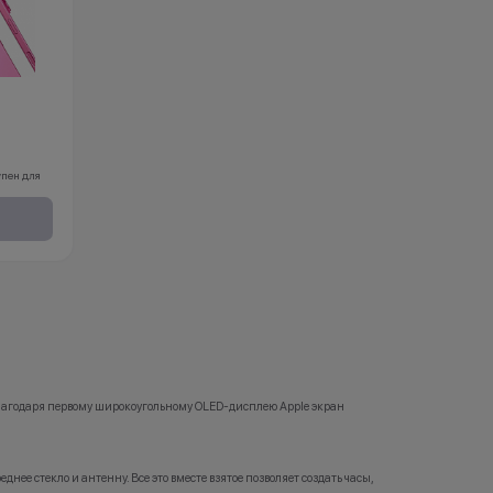
упен для
обращения.
бразец»
 снижения
бные
й вы
Благодаря первому широкоугольному OLED-дисплею Apple экран
х, что и у
днее стекло и антенну. Все это вместе взятое позволяет создать часы,