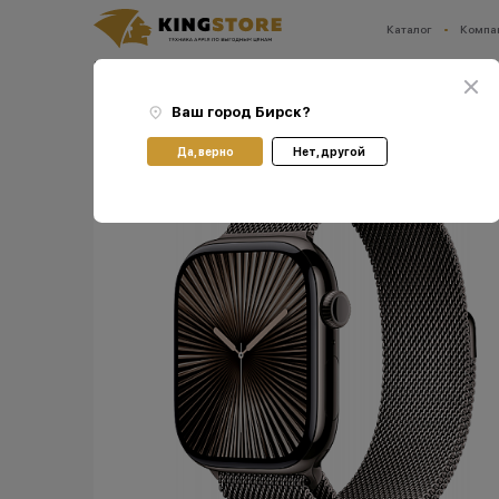
Каталог
Компа
Ваш город:
Бирск
Главная
Каталог
Часы Apple Watch
Часы Apple Apple Watch Series 10
Смарт-
Ваш город
Бирск
?
Да, верно
Нет, другой