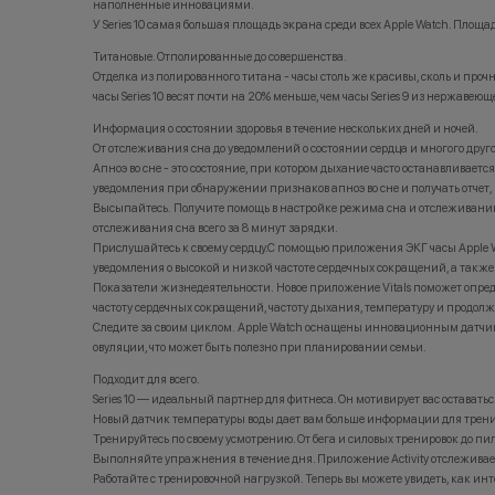
наполненные инновациями.
устройств
У Series 10 самая большая площадь экрана среди всех Apple Watch. Площадь э
использов
Ограничен
Титановые. Отполированные до совершенства.
решаете, 
Отделка из полированного титана - часы столь же красивы, сколь и проч
Оставшуюс
часы Series 10 весят почти на 20% меньше, чем часы Series 9 из нержавею
можете до
оформить 
Информация о состоянии здоровья в течение нескольких дней и ночей.
Trade-in 
От отслеживания сна до уведомлений о состоянии сердца и многого другог
покупке н
Апноэ во сне - это состояние, при котором дыхание часто останавливаетс
уведомления при обнаружении признаков апноэ во сне и получать отчет,
Высыпайтесь. Получите помощь в настройке режима сна и отслеживании сн
отслеживания сна всего за 8 минут зарядки.
*Акции и 
*Данная а
Прислушайтесь к своему сердцу.С помощью приложения ЭКГ часы Apple W
носит ис
уведомления о высокой и низкой частоте сердечных сокращений, а также
•Организа
Показатели жизнедеятельности. Новое приложение Vitals поможет опреде
заключени
частоту сердечных сокращений, частоту дыхания, температуру и продолж
(отсутств
Следите за своим циклом. Apple Watch оснащены инновационным датчик
обоснован
овуляции, что может быть полезно при планировании семьи.
•Организа
право изм
Подходит для всего.
порядке.
Series 10 — идеальный партнер для фитнеса. Он мотивирует вас остават
Новый датчик температуры воды дает вам больше информации для тренир
Тренируйтесь по своему усмотрению. От бега и силовых тренировок до пи
Выполняйте упражнения в течение дня. Приложение Activity отслеживае
Работайте с тренировочной нагрузкой. Теперь вы можете увидеть, как ин