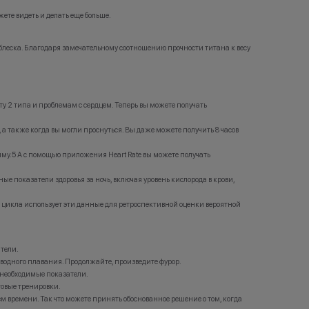
ли
можете видеть и делать еще больше.
/или
жения
 товара
 блеска. Благодаря замечательному соотношению прочности титана к весу
тройства с
ьных
а акцию
E.
ету 2 типа и проблемам с сердцем. Теперь вы можете получать
мируется с
 а также когда вы могли проснуться. Вы даже можете получить 8 часов
конкурента
KINGSTORE
му.5 А с помощью приложения Heart Rate вы можете получать
ртой и
 показатели здоровья за ночь, включая уровень кислорода в крови,
рактер.
зать в
 цикла использует эти данные для ретроспективной оценки вероятной
причинам
ции, иные
ние имеет
атели.
роннем
водного плавания. Продолжайте, произведите фурор.
е необходимые показатели.
говые тренировки.
ем времени. Так что можете принять обоснованное решение о том, когда