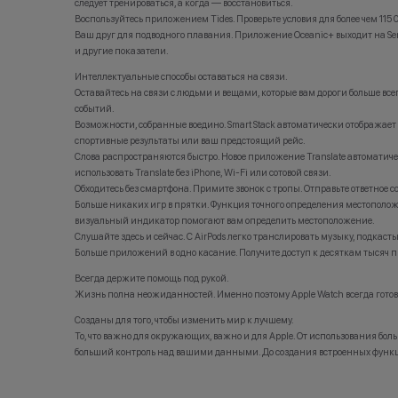
следует тренироваться, а когда — восстановиться.
Воспользуйтесь приложением Tides. Проверьте условия для более чем 115 
Ваш друг для подводного плавания. Приложение Oceanic+ выходит на Se
и другие показатели.
Интеллектуальные способы оставаться на связи.
Оставайтесь на связи с людьми и вещами, которые вам дороги больше всего
событий.
Возможности, собранные воедино. Smart Stack автоматически отображает а
спортивные результаты или ваш предстоящий рейс.
Слова распространяются быстро. Новое приложение Translate автоматическ
использовать Translate без iPhone, Wi‑Fi или сотовой связи.
Обходитесь без смартфона. Примите звонок с тропы. Отправьте ответное со
Больше никаких игр в прятки. Функция точного определения местоположе
визуальный индикатор помогают вам определить местоположение.
Слушайте здесь и сейчас. С AirPods легко транслировать музыку, подкаст
Больше приложений в одно касание. Получите доступ к десяткам тысяч при
Всегда держите помощь под рукой.
Жизнь полна неожиданностей. Именно поэтому Apple Watch всегда готовы 
Созданы для того, чтобы изменить мир к лучшему.
То, что важно для окружающих, важно и для Apple. От использования бо
больший контроль над вашими данными. До создания встроенных функци