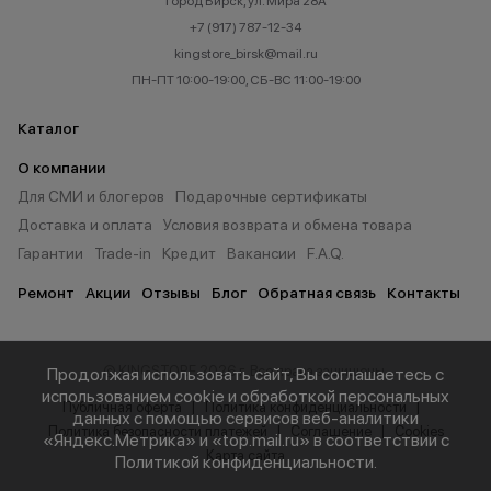
город Бирск, ул. Мира 28А
+7 (917) 787-12-34
kingstore_birsk@mail.ru
ПН-ПТ 10:00-19:00, СБ-ВС 11:00-19:00
Каталог
О компании
Для СМИ и блогеров
Подарочные сертификаты
Доставка и оплата
Условия возврата и обмена товара
Гарантии
Trade-in
Кредит
Вакансии
F.A.Q.
Ремонт
Акции
Отзывы
Блог
Обратная связь
Контакты
© KINGSTORE 2026 г. Все права защищены.
Продолжая использовать сайт, Вы соглашаетесь с
использованием cookie и обработкой персональных
Публичная оферта
Политика конфиденциальности
данных с помощью сервисов веб-аналитики
Политика безопасности платежей
Соглашение
Cookies
«Яндекс.Метрика» и «top.mail.ru» в соответствии с
Карта сайта
Политикой конфиденциальности
.