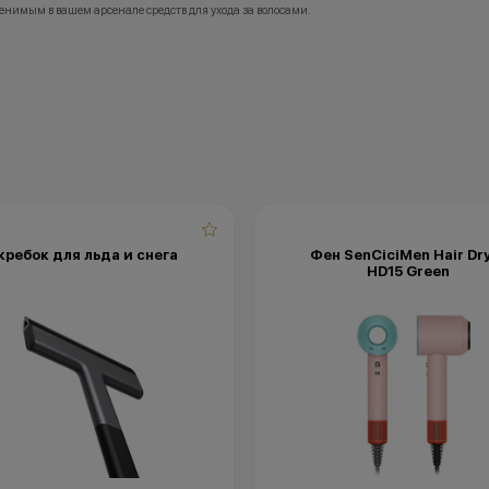
10. Акция «гарантия низкой цены» не сум
менимым в вашем арсенале средств для ухода за волосами.
другими акциями магазина KINGSTORE.
11. Гарантия на технику Apple в магазине 
бонусы не суммируются.
составляет пожизненно, как в магазинах 
кция не является публичной офертой и
ключительно информационный характер.
*Акции и бонусы не суммируются.
тор (продавец) имеет право отказать в
*Данная акция не является публичной офе
и договора купли-продажи по причинам
носит исключительно информационный ха
ие товара, нарушение правил акции, иные
•Организатор (продавец) имеет право отка
ные причины).
заключении договора купли-продажи по 
тор (продавец) на свое усмотрение имеет
(отсутствие товара, нарушение правил ак
енить условия акции в одностороннем
обоснованные причины).
•Организатор (продавец) на свое усмотре
право изменить условия акции в односто
порядке.
кребок для льда и снега
Фен SenCiciMen Hair Dr
HD15 Green