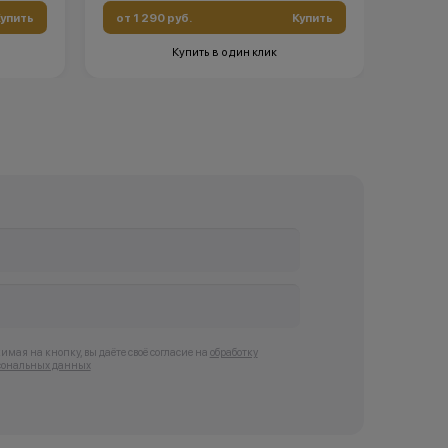
упить
от 1 290 руб.
Купить
от 6 
Купить в один клик
мая на кнопку, вы даёте своё согласие на
обработку
сональных данных