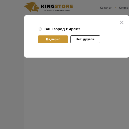
Каталог
Компа
Ваш город:
Бирск
Главная
Каталог
Прочее
Xiaomi
Фен Xiaomi Mi Ionic Hair Dryer H101
Ваш город
Бирск
?
Да, верно
Нет, другой