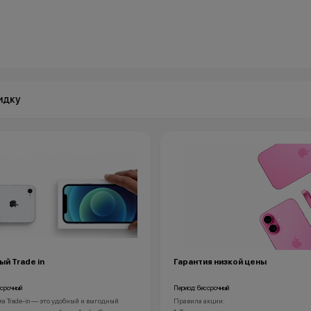
идку
й Trade in
Гарантия низкой цены
ссрочный
Период: бессрочный
 Trade-in — это удобный и выгодный
Правила акции: