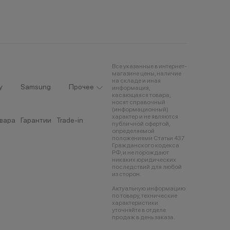
Все указанные в интернет-
магазине цены, наличие
на складе и иная
y
Samsung
Прочее
информация,
касающаяся товара,
носят справочный
(информационный)
характер и не являются
овара
Гарантии
Trade-in
публичной офертой,
определяемой
положениями Статьи 437
Гражданского кодекса
РФ, и не порождают
никаких юридических
последствий для любой
из сторон.
Актуальную информацию
по товару, технические
характеристики
уточняйте в отделе
продаж в день заказа.