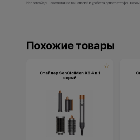
Непревзойденное сочетание технологий и удобства делает этот фен неза
*Акции и 
*Данная а
носит ис
•Организа
заключени
(отсутств
Похожие товары
обоснован
•Организа
право изм
порядке.
Стайлер SenCiciMen X9 4 в 1
С
серый