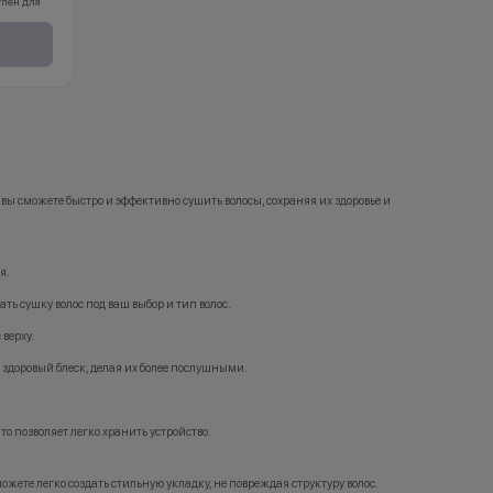
упен для
обращения.
бразец»
 снижения
бные
ю вы сможете быстро и эффективно сушить волосы, сохраняя их здоровье и
й вы
х, что и у
я.
ть сушку волос под ваш выбор и тип волос.
ли
верху.
/или
 здоровый блеск, делая их более послушными.
жения
 товара
тройства с
о позволяет легко хранить устройство.
ьных
а акцию
E.
жете легко создать стильную укладку, не повреждая структуру волос.