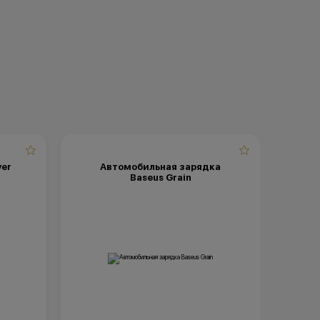
мируется с
конкурента
KINGSTORE
ртой и
рактер.
зать в
причинам
ции, иные
ние имеет
роннем
yer
Автомобильная зарядка
Baseus Grain