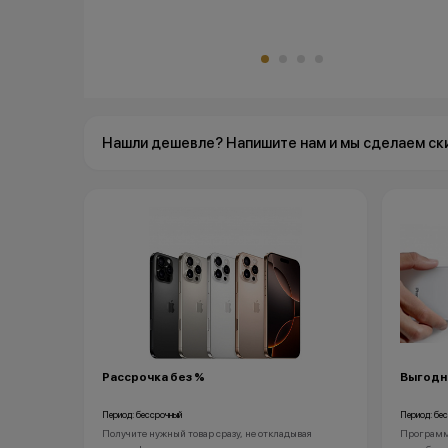
Нашли дешевле? Напишите нам и мы сделаем ск
Рассрочка без %
Выгодны
Период: бессрочный
Период: бе
Получите нужный товар сразу, не откладывая
Программа