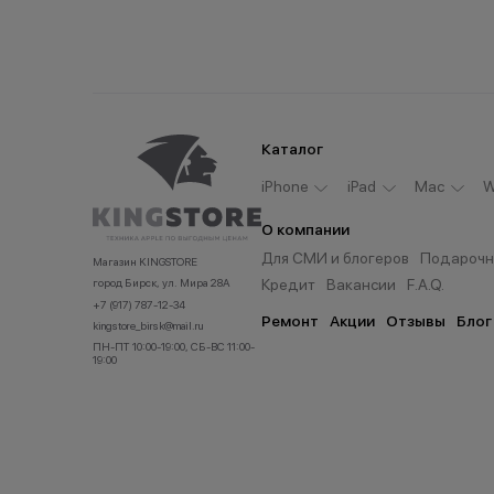
Каталог
iPhone
iPad
Мас
W
О компании
Для СМИ и блогеров
Подарочн
Магазин KINGSTORE
Кредит
Вакансии
F.A.Q.
город Бирск, ул. Мира 28А
+7 (917) 787-12-34
Ремонт
Акции
Отзывы
Блог
kingstore_birsk@mail.ru
ПН-ПТ 10:00-19:00, СБ-ВС 11:00-
19:00