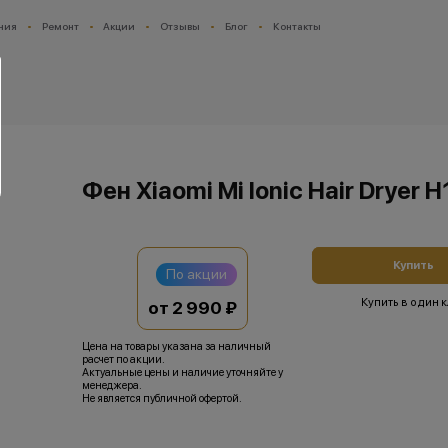
ния
Ремонт
Акции
Отзывы
Блог
Контакты
Фен Xiaomi Mi Ionic Hair Dryer H
Купить
По акции
Купить в один 
от 2 990 ₽
Цена на товары указана за наличный
расчет по акции.
Актуальные цены и наличие уточняйте у
менеджера.
Не является публичной офертой.